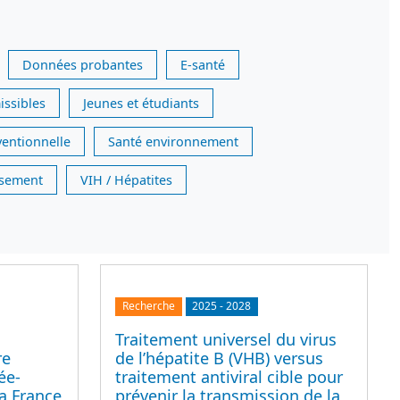
Données probantes
E-santé
issibles
Jeunes et étudiants
ventionnelle
Santé environnement
issement
VIH / Hépatites
Recherche
2025
-
2028
Traitement universel du virus
re
de l’hépatite B (VHB) versus
ée-
traitement antiviral cible pour
a France
prévenir la transmission de la