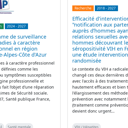
Recherche
2018
-
2027
Efficacité d'interventi
"notification aux parte
n
2024
-
2027
auprès d’hommes ayan
relations sexuelles ave
me de surveillance
hommes découvrant le
dies à caractère
séropositivité VIH en F
onnel en région
une étude intervention
e-Alpes-Côte d'Azur
randomisée
es à caractère professionnel
Le contexte du VIH a radica
 définies comme les
changé ces deux dernières 
ou symptômes susceptibles
avec l'accès à des traitement
igine professionnelle et
hautement efficaces et bien t
 fait l’objet d’une réparation
l'élargissement des méthode
gimes de Sécurité sociale.
prévention avec notamment 
7, Santé publique France,
(traitement comme prévention
devient donc urgent…
il
Santé mentale
VIH / Hépatites