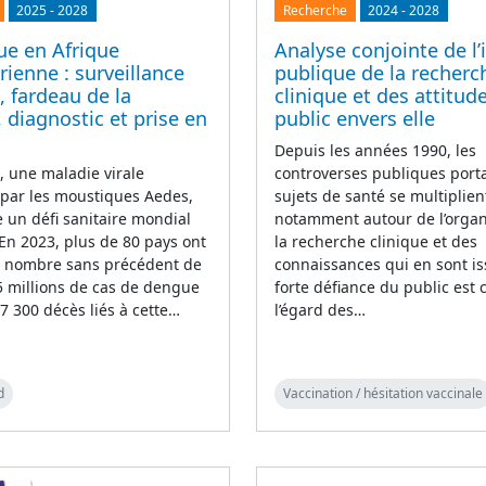
2025
-
2028
Recherche
2024
-
2028
ue en Afrique
Analyse conjointe de l
ienne : surveillance
publique de la recherc
, fardeau de la
clinique et des attitud
 diagnostic et prise en
public envers elle
Depuis les années 1990, les
 une maladie virale
controverses publiques porta
 par les moustiques Aedes,
sujets de santé se multiplien
 un défi sanitaire mondial
notamment autour de l’organ
 En 2023, plus de 80 pays ont
la recherche clinique et des
n nombre sans précédent de
connaissances qui en sont i
5 millions de cas de dengue
forte défiance du public est 
 7 300 décès liés à cette…
l’égard des…
d
Vaccination / hésitation vaccinale