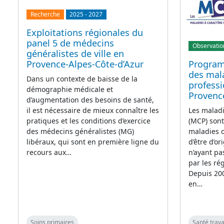
Recherche
2025
-
2027
Exploitations régionales du
panel 5 de médecins
Observatio
généralistes de ville en
Provence-Alpes-Côte-d’Azur
Program
des mala
Dans un contexte de baisse de la
professi
démographie médicale et
Provenc
d’augmentation des besoins de santé,
il est nécessaire de mieux connaître les
Les maladi
pratiques et les conditions d’exercice
(MCP) sont
des médecins généralistes (MG)
maladies 
libéraux, qui sont en première ligne du
d’être d’or
recours aux…
n’ayant pas
par les ré
Depuis 200
en…
Soins primaires
Santé trava