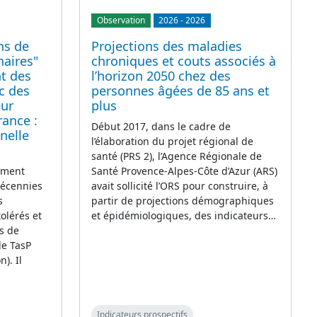
Observation
2026
-
2026
ons de
Projections des maladies
naires"
chroniques et couts associés à
t des
l’horizon 2050 chez des
c des
personnes âgées de 85 ans et
ur
plus
rance :
Début 2017, dans le cadre de
nelle
l’élaboration du projet régional de
santé (PRS 2), l’Agence Régionale de
lement
Santé Provence-Alpes-Côte d’Azur (ARS)
décennies
avait sollicité l’ORS pour construire, à
s
partir de projections démographiques
olérés et
et épidémiologiques, des indicateurs…
s de
le TasP
). Il
Indicateurs prospectifs