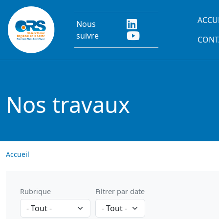
Aller au contenu principal
Main
ACCU
Nous
suivre
CONT
Nos travaux
Accueil
Rubrique
Filtrer par date