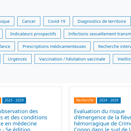
sique
Cancer
Covid-19
Diagnostics de territoire
Indicateurs prospectifs
Infections sexuellement transm
nfance
Prescriptions médicamenteuses
Recherche inter
Urgences
Vaccination / hésitation vaccinale
Vieill
2025
-
2029
Recherche
2024
-
2029
observation des
Evaluation du risque
s et des conditions
d'émergence de la fièv
ice en médecine
hémorragique de Crim
 - 5e édition
Congo dans le sud de l