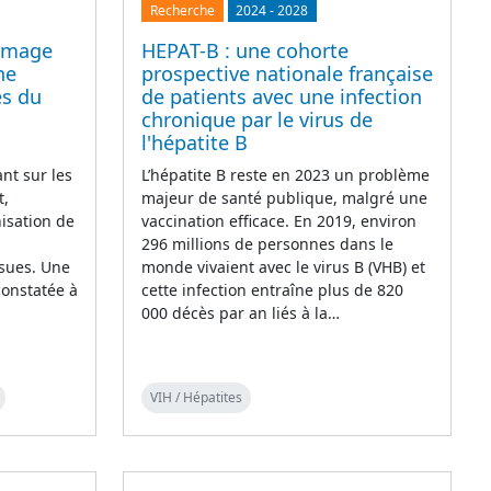
Recherche
2024
-
2028
’image
HEPAT-B : une cohorte
he
prospective nationale française
es du
de patients avec une infection
chronique par le virus de
l'hépatite B
nt sur les
L’hépatite B reste en 2023 un problème
t,
majeur de santé publique, malgré une
isation de
vaccination efficace. En 2019, environ
296 millions de personnes dans le
ssues. Une
monde vivaient avec le virus B (VHB) et
constatée à
cette infection entraîne plus de 820
000 décès par an liés à la…
VIH / Hépatites