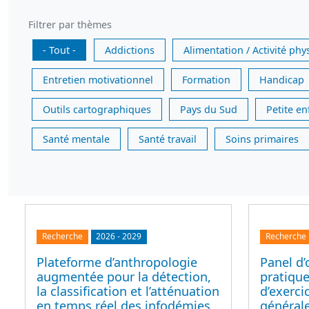
Filtrer par thèmes
- Tout -
Addictions
Alimentation / Activité phy
Entretien motivationnel
Formation
Handicap
Outils cartographiques
Pays du Sud
Petite e
Santé mentale
Santé travail
Soins primaires
Recherche
2026
-
2029
Recherche
Plateforme d’anthropologie
Panel d’
augmentée pour la détection,
pratique
la classification et l’atténuation
d’exerc
en temps réel des infodémies,
générale