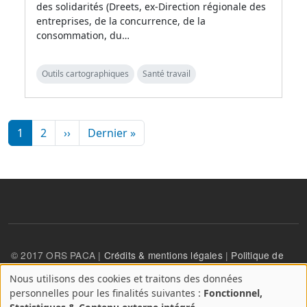
des solidarités (Dreets, ex-Direction régionale des
entreprises, de la concurrence, de la
consommation, du…
Outils cartographiques
Santé travail
Pagination
Page suivante
Dernière page
1
2
››
Dernier »
© 2017 ORS PACA |
Crédits & mentions légales
|
Politique de
confidentialité
Nous utilisons des cookies et traitons des données
A
personnelles pour les finalités suivantes :
Fonctionnel,
propos