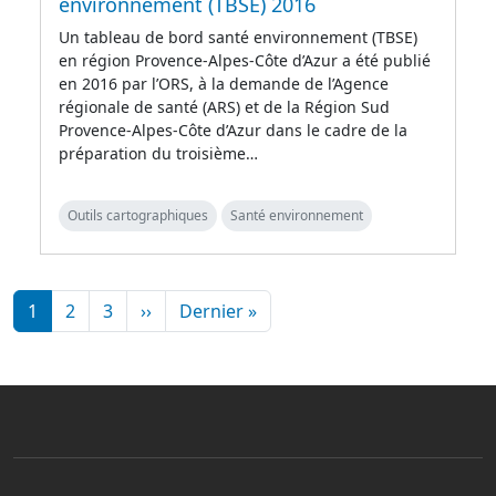
environnement (TBSE) 2016
Un tableau de bord santé environnement (TBSE)
en région Provence-Alpes-Côte d’Azur a été publié
en 2016 par l’ORS, à la demande de l’Agence
régionale de santé (ARS) et de la Région Sud
Provence-Alpes-Côte d’Azur dans le cadre de la
préparation du troisième…
Outils cartographiques
Santé environnement
Pagination
Page suivante
Dernière page
1
2
3
››
Dernier »