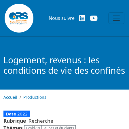
Aller au contenu principal
Nous suivre
Logement, revenus : les
conditions de vie des confinés
Accueil
Productions
Date
2022
Rubrique
Recherche
Thèmes
Covid-19
Jeunes et étudiants