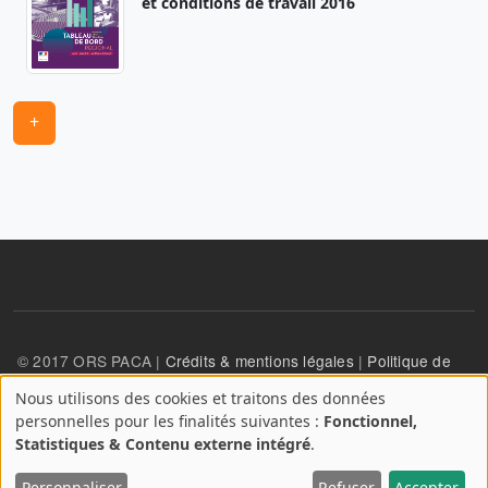
et conditions de travail 2016
+
© 2017 ORS PACA |
Crédits & mentions légales
|
Politique de
confidentialité
Nous utilisons des cookies et traitons des données
A
personnelles pour les finalités suivantes :
Fonctionnel,
propos
User account menu
Statistiques & Contenu externe intégré
.
Se connecter
des
Personnaliser
Refuser
Accepter