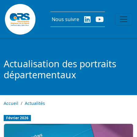
Aller au contenu principal
Nous suivre
Actualisation des portraits
départementaux
Accueil
Actualités
Février 2026
img-actu
Image