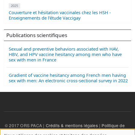
2025
Couverture et hésitation vaccinales chez les HSH -
Enseignements de l’étude Vaccigay
Publications scientifiques
Sexual and preventive behaviors associated with HAV,
HBV, and HPV vaccine hesitancy among men who have
sex with men in France
Gradient of vaccine hesitancy among French men having
sex with men: An electronic cross-sectional survey in 2022
© 2017 ORS PACA |
Crédits & mentions légales
|
Politique de
confidentialité