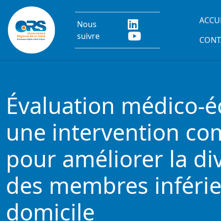
Aller au contenu principal
Main
ACCU
Nous
suivre
CONT
Évaluation médico-
une intervention com
pour améliorer la div
des membres inférie
domicile