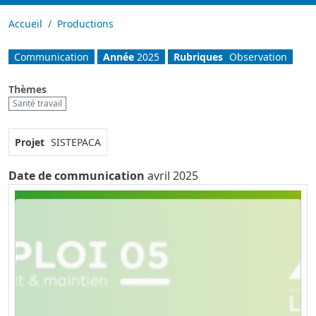
Accueil
Productions
Communication
Année
2025
Rubriques
Observation
Thèmes
Santé travail
Projet
SISTEPACA
Date de communication
avril 2025
Video URL