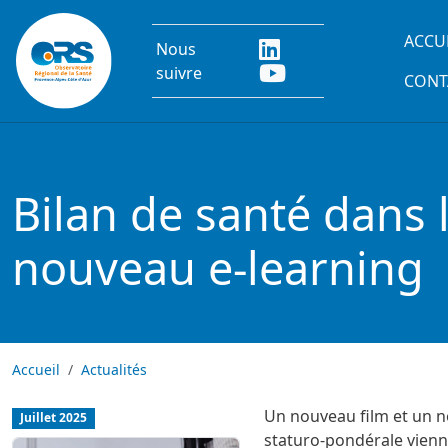
Aller au contenu principal
Main
ACCU
Nous
suivre
CONT
Bilan de santé dans 
nouveau e-learning
Accueil
Actualités
Un nouveau film et un n
Juillet 2025
staturo-pondérale vienn