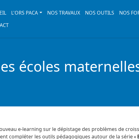
 navigation
EIL
L'ORS PACA
NOS TRAVAUX
NOS OUTILS
NOS FO
ACT
les écoles maternelles
ouveau e-learning sur le dépistage des problèmes de crois
ent compléter les outils pédagogiques autour de la série «