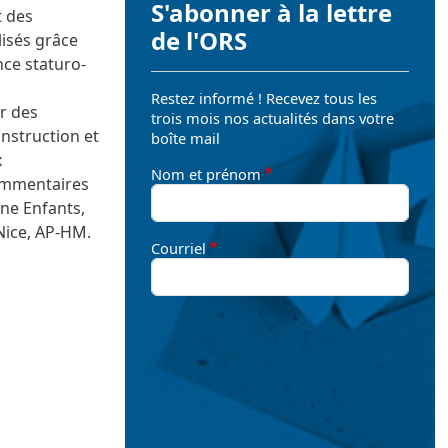
S'abonner à la lettre
t des
de l'ORS
lisés grâce
nce staturo-
Restez informé ! Recevez tous les
r des
trois mois nos actualités dans votre
onstruction et
boîte mail
x
Nom et prénom
ommentaires
ne Enfants,
Nice, AP-HM.
Courriel