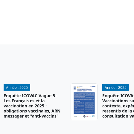
Année :
2025
Année :
2025
Enquête ICOVAC Vague 5 -
Enquête ICOVAC
Les Français.es et la
Vaccinations sa
vaccination en 2025 :
contexte, expér
obligations vaccinales, ARN
ressentis de la
messager et "anti-vaccins"
consultation va