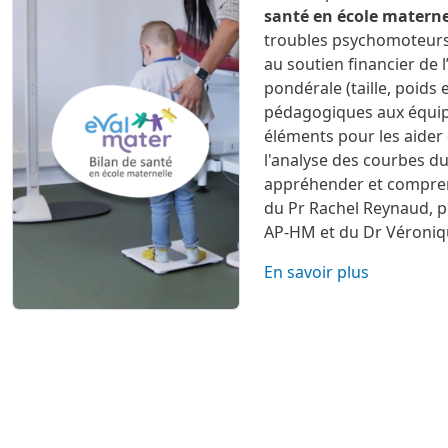
img-actu
Image
santé en école materne
troubles psychomoteurs. 
au soutien financier de 
pondérale (taille, poids 
pédagogiques aux équipe
éléments pour les aider 
l'analyse des courbes du
appréhender et compren
du Pr Rachel Reynaud, p
AP-HM et du Dr Véroniqu
En savoir plus