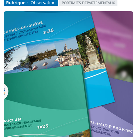
Rubrique :
Observation
PORTRAITS DEPARTEMENTAUX
Image
Image