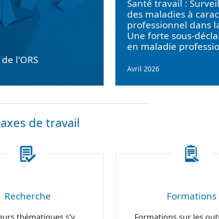
Santé travail : Survei
des maladies à carac
professionnel dans l
Une forte sous-décla
en maladie professi
e de l'ORS
Avril 2026
axes de travail
Recherche
Formations
eurs thématiques s’y
Formations sur les outi