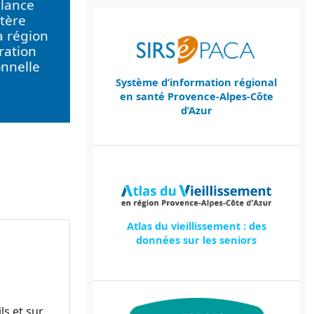
llance
tère
a région
ration
onnelle
Système d’information régional
en santé Provence-Alpes-Côte
d’Azur
Atlas du vieillissement : des
données sur les seniors
ls et sur