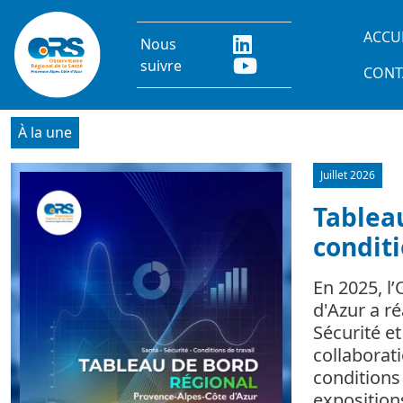
Aller au contenu principal
Main
ACCU
Nous
suivre
CONT
À la une
Juillet 2026
Image
Tableau
conditi
En 2025, l
d'Azur a r
Sécurité e
collaborat
conditions 
expositio