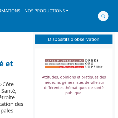
RMATIONS
NOS PRODUCTIONS
Dispositifs d'observation
Image
é et
Attitudes, opinions et pratiques des
médecins généralistes de ville sur
s-Côte
L
différentes thématiques de santé
 Santé,
t
publique.
étroite
tation des
ipales