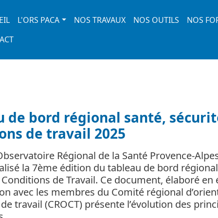
 navigation
EIL
L'ORS PACA
NOS TRAVAUX
NOS OUTILS
NOS FO
ACT
 de bord régional santé, sécurit
ons de travail 2025
’Observatoire Régional de la Santé Provence-Alpe
éalisé la 7ème édition du tableau de bord régional
t Conditions de Travail. Ce document, élaboré en 
ion avec les membres du Comité régional d’orien
de travail (CROCT) présente l’évolution des princ
ns…