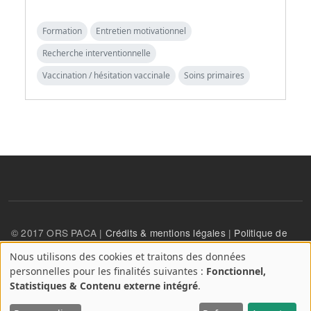
Formation
Entretien motivationnel
Recherche interventionnelle
Vaccination / hésitation vaccinale
Soins primaires
© 2017 ORS PACA |
Crédits & mentions légales
|
Politique de
confidentialité
Nous utilisons des cookies et traitons des données
A
personnelles pour les finalités suivantes :
Fonctionnel,
propos
User account menu
Statistiques & Contenu externe intégré
.
Se connecter
des