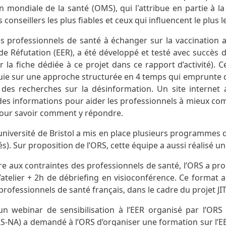
n mondiale de la santé (OMS), qui l'attribue en partie à l
s conseillers les plus fiables et ceux qui influencent le plus
s professionnels de santé à échanger sur la vaccination ave
e Réfutation (EER), a été développé et testé avec succès 
ir la fiche dédiée à ce projet dans ce rapport d’activité).
puie sur une approche structurée en 4 temps qui emprunte d
s des recherches sur la désinformation. Un site internet
s informations pour aider les professionnels à mieux com
our savoir comment y répondre.
l’université de Bristol a mis en place plusieurs programme
s). Sur proposition de l’ORS, cette équipe a aussi réalisé u
e aux contraintes des professionnels de santé, l’ORS a pr
d’atelier + 2h de débriefing en visioconférence. Ce format
professionnels de santé français, dans le cadre du projet J
’un webinar de sensibilisation à l’EER organisé par l’ORS
RS-NA) a demandé à l’ORS d’organiser une formation sur l’E