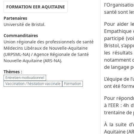
l'Organisatio
FORMATION EER AQUITAINE
santé sont le
Partenaires
Pour aider le
Université de Bristol.
Empathique d
Commanditaires
participé (vo
Union régionale des professionnels de santé
Bristol, s’ap
Médecins Libéraux de Nouvelle-Aquitaine
les résultat
(URPSML-NA) / Agence Régionale de Santé
notamment de
Nouvelle-Aquitaine (ARS-NA).
de langage p
Thèmes :
Entretien motivationnel
L’équipe de 
Vaccination / hésitation vaccinale
Formation
ont été formé
Pour répondr
à l’EER : 4h 
trentaine de 
À la suite d
Aquitaine (A