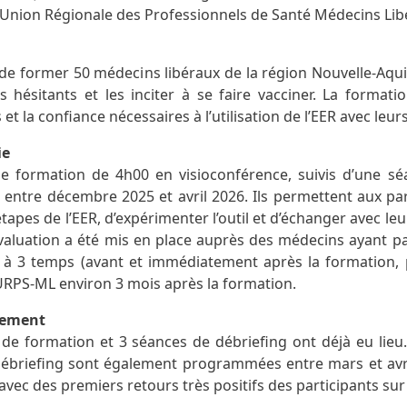
 l’Union Régionale des Professionnels de Santé Médecins Li
t de former 50 médecins libéraux de la région Nouvelle-Aqui
s hésitants et les inciter à se faire vacciner. La formati
t la confiance nécessaires à l’utilisation de l’EER avec leurs
ie
 de formation de 4h00 en visioconférence, suivis d’une sé
ntre décembre 2025 et avril 2026. Ils permettent aux pa
étapes de l’EER, d’expérimenter l’outil et d’échanger avec le
évaluation a été mis en place auprès des médecins ayant par
 à 3 temps (avant et immédiatement après la formation, pu
URPS-ML environ 3 mois après la formation.
cement
 de formation et 3 séances de débriefing ont déjà eu lieu.
ébriefing sont également programmées entre mars et avril 
vec des premiers retours très positifs des participants sur la f