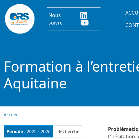
Aller au contenu principal
Main
ACCU
Nous
suivre
CONT
Formation à l’entret
Aquitaine
Accueil
Problémati
Rubrique :
Période :
2025 - 2026
Recherche
L'hésitatio