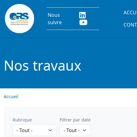
Aller au contenu principal
Main
ACCU
Nous
suivre
CONT
Nos travaux
Accueil
Rubrique
Filtrer par date