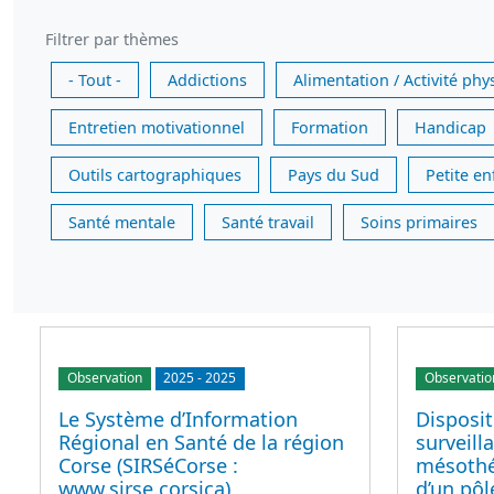
Filtrer par thèmes
- Tout -
Addictions
Alimentation / Activité phy
Entretien motivationnel
Formation
Handicap
Outils cartographiques
Pays du Sud
Petite e
Santé mentale
Santé travail
Soins primaires
Observation
2025
-
2025
Observatio
Le Système d’Information
Disposit
Régional en Santé de la région
surveill
Corse (SIRSéCorse :
mésothé
www.sirse.corsica)
d’un pôl