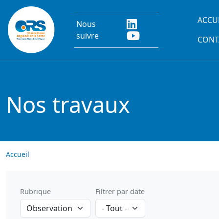
Aller au contenu principal
Main
ACCU
Nous
suivre
CONT
Nos travaux
Accueil
Rubrique
Filtrer par date