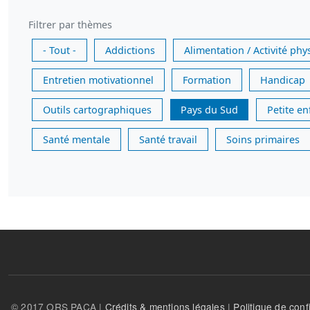
Filtrer par thèmes
- Tout -
Addictions
Alimentation / Activité phy
Entretien motivationnel
Formation
Handicap
Outils cartographiques
Pays du Sud
Petite e
Santé mentale
Santé travail
Soins primaires
© 2017 ORS PACA |
Crédits & mentions légales
|
Politique de confi