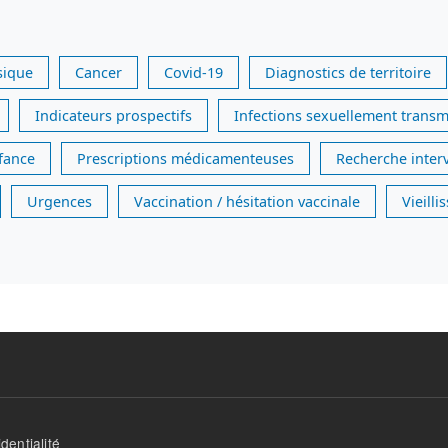
sique
Cancer
Covid-19
Diagnostics de territoire
Indicateurs prospectifs
Infections sexuellement transm
nfance
Prescriptions médicamenteuses
Recherche inter
Urgences
Vaccination / hésitation vaccinale
Vieill
dentialité