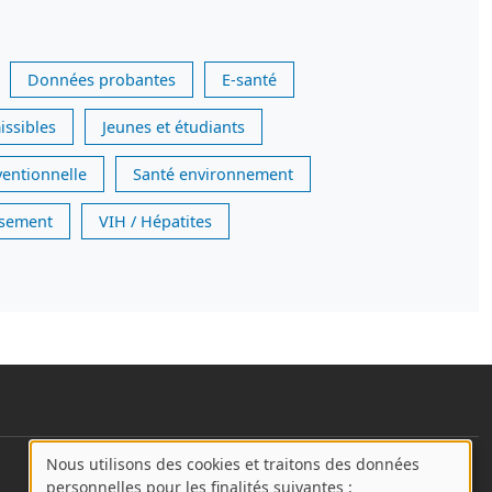
Données probantes
E-santé
issibles
Jeunes et étudiants
ventionnelle
Santé environnement
issement
VIH / Hépatites
Nous utilisons des cookies et traitons des données
User account menu
A
personnelles pour les finalités suivantes :
Se connecter