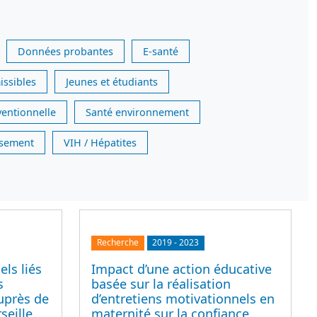
Données probantes
E-santé
issibles
Jeunes et étudiants
ventionnelle
Santé environnement
issement
VIH / Hépatites
Recherche
2019
-
2023
ls liés
Impact d’une action éducative
s
basée sur la réalisation
uprès de
d’entretiens motivationnels en
seille
maternité sur la confiance