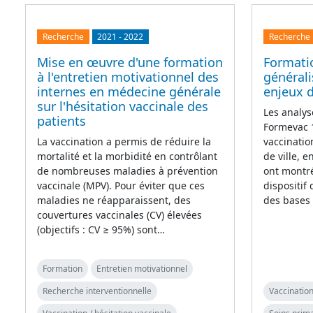
Recherche
2021
-
2022
Recherche
Mise en œuvre d'une formation
Formati
à l'entretien motivationnel des
générali
internes en médecine générale
enjeux d
sur l'hésitation vaccinale des
Les analys
patients
Formevac 1
La vaccination a permis de réduire la
vaccinatio
mortalité et la morbidité en contrôlant
de ville, 
de nombreuses maladies à prévention
ont montré
vaccinale (MPV). Pour éviter que ces
dispositif
maladies ne réapparaissent, des
des bases
couvertures vaccinales (CV) élevées
(objectifs : CV ≥ 95%) sont…
Formation
Entretien motivationnel
Recherche interventionnelle
Vaccination