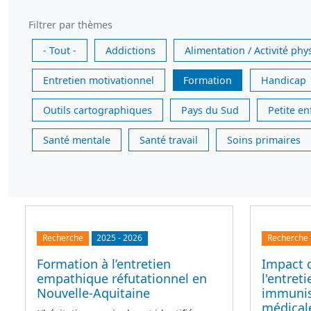
Filtrer par thèmes
- Tout -
Addictions
Alimentation / Activité phy
Entretien motivationnel
Formation
Handicap
Outils cartographiques
Pays du Sud
Petite e
Santé mentale
Santé travail
Soins primaires
Recherche
2025
-
2026
Recherche
Formation à l’entretien
Impact 
empathique réfutationnel en
l'entret
Nouvelle-Aquitaine
immunis
médicale