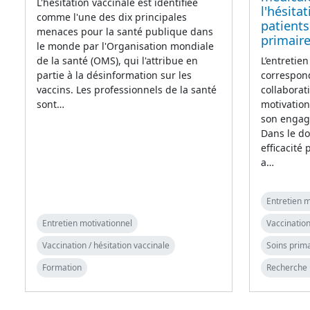
L'hésitation vaccinale est identifiée
l'hésita
comme l'une des dix principales
patients
menaces pour la santé publique dans
primair
le monde par l'Organisation mondiale
de la santé (OMS), qui l'attribue en
L’entretie
partie à la désinformation sur les
correspond
vaccins. Les professionnels de la santé
collaborat
sont…
motivation
son engag
Dans le do
efficacité
a…
Entretien m
Entretien motivationnel
Vaccination
Vaccination / hésitation vaccinale
Soins prim
Formation
Recherche 