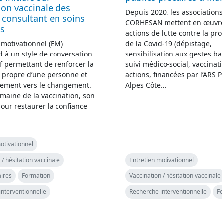
tion vaccinale des
Depuis 2020, les association
 consultant en soins
CORHESAN mettent en œuvr
es
actions de lutte contre la pr
n motivationnel (EM)
de la Covid-19 (dépistage,
 à un style de conversation
sensibilisation aux gestes ba
if permettant de renforcer la
suivi médico-social, vaccinati
 propre d’une personne et
actions, financées par l’ARS 
ement vers le changement.
Alpes Côte…
maine de la vaccination, son
 pour restaurer la confiance
otivationnel
 / hésitation vaccinale
Entretien motivationnel
aires
Formation
Vaccination / hésitation vaccinale
interventionnelle
Recherche interventionnelle
F