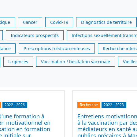
sique
Cancer
Covid-19
Diagnostics de territoire
Indicateurs prospectifs
Infections sexuellement transm
nfance
Prescriptions médicamenteuses
Recherche inter
Urgences
Vaccination / hésitation vaccinale
Vieill
2022
-
2026
Recherche
2022
-
2023
d'une formation à
Entretiens motivationne
ien motivationnel en
à la vaccination par de
ation en formation
médiateurs en santé a
 initiale sur
publics précaires à Mar