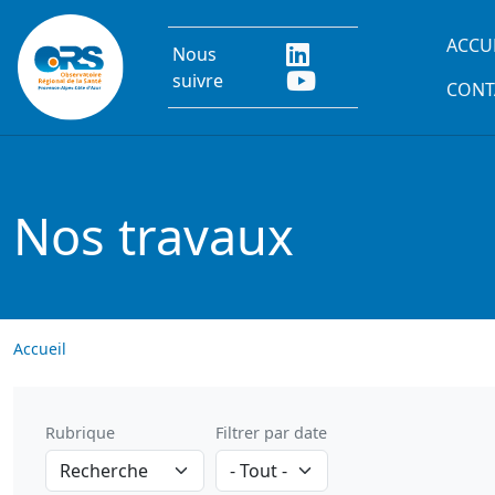
Aller au contenu principal
Main
ACCU
Nous
suivre
CONT
Nos travaux
Accueil
Rubrique
Filtrer par date