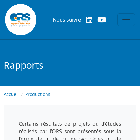
Aller au contenu principal
Nous suivre
Rapports
Accueil
Productions
Certains résultats de projets ou d’études
réalisés par l’ORS sont présentés sous la
forme de guide ou de synthèses ou de