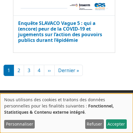
Enquête SLAVACO Vague 5 : qui a
(encore) peur de la COVID-19 et
jugements sur l’action des pouvoirs
publics durant l’épidémie
Pagination
Page suivante
Dernière page
1
2
3
4
››
Dernier »
Nous utilisons des cookies et traitons des données
A
personnelles pour les finalités suivantes :
Fonctionnel,
propos
Statistiques & Contenu externe intégré
.
des
© 2017 ORS PACA |
Crédits & mentions légales
|
Politique de
cookies
Personnaliser
Refuser
Accepter
confidentialité
sur