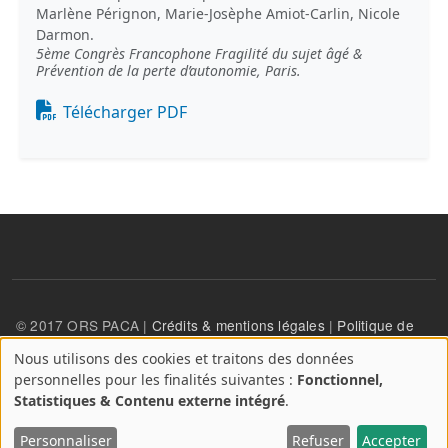
Marlène Pérignon, Marie-Josèphe Amiot-Carlin, Nicole
Darmon.
5ème Congrès Francophone Fragilité du sujet âgé &
Prévention de la perte d’autonomie, Paris.
Document
Télécharger PDF
© 2017 ORS PACA |
Crédits & mentions légales
|
Politique de
confidentialité
Nous utilisons des cookies et traitons des données
A
personnelles pour les finalités suivantes :
Fonctionnel,
propos
User account menu
Statistiques & Contenu externe intégré
.
Se connecter
des
cookies
Personnaliser
Refuser
Accepter