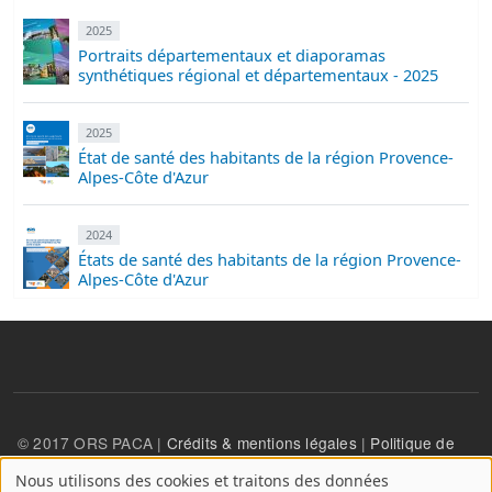
2025
Portraits départementaux et diaporamas
synthétiques régional et départementaux - 2025
2025
État de santé des habitants de la région Provence-
Alpes-Côte d'Azur
2024
États de santé des habitants de la région Provence-
Alpes-Côte d'Azur
© 2017 ORS PACA |
Crédits & mentions légales
|
Politique de
confidentialité
Nous utilisons des cookies et traitons des données