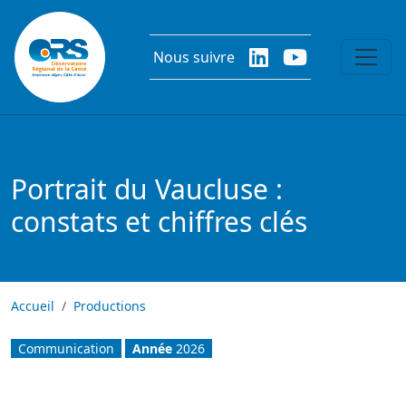
Aller au contenu principal
Nous suivre
Portrait du Vaucluse :
constats et chiffres clés
Accueil
Productions
Communication
Année
2026
Image
Image