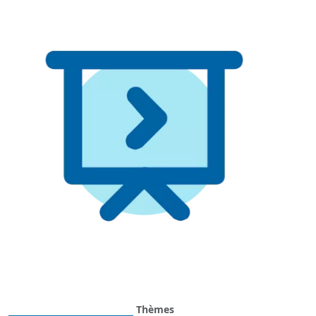
Image
Image
Thèmes