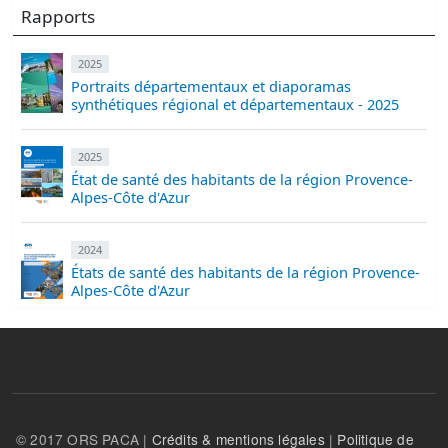
Rapports
2025
Portraits départementaux et diaporamas
synthétiques régional et départementaux - 2025
2025
État de santé des habitants de la région Provence-
Alpes-Côte d'Azur
2024
États de santé des habitants de la région Provence-
Alpes-Côte d'Azur
© 2017 ORS PACA |
Crédits & mentions légales
|
Politique de