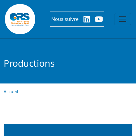
Aller au contenu principal
Nous suivre
Productions
Accueil