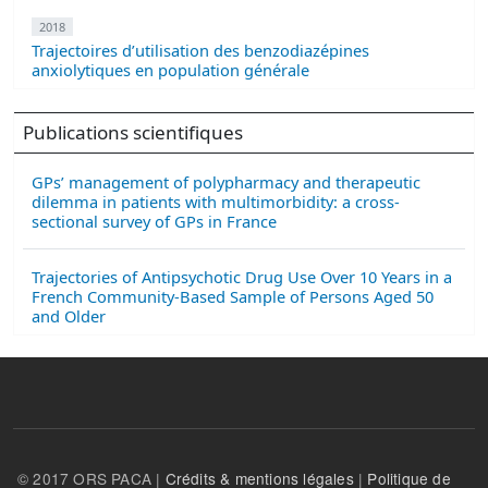
2018
Trajectoires d’utilisation des benzodiazépines
anxiolytiques en population générale
Publications scientifiques
GPs’ management of polypharmacy and therapeutic
dilemma in patients with multimorbidity: a cross-
sectional survey of GPs in France
Trajectories of Antipsychotic Drug Use Over 10 Years in a
French Community-Based Sample of Persons Aged 50
and Older
© 2017 ORS PACA |
Crédits & mentions légales
|
Politique de