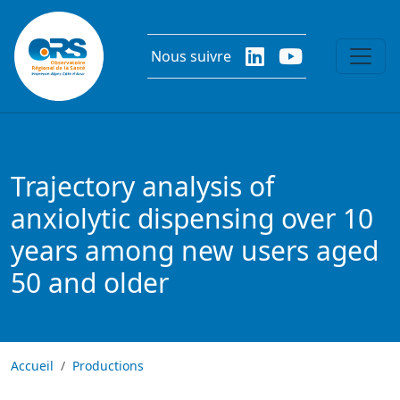
Aller au contenu principal
Nous suivre
Trajectory analysis of
anxiolytic dispensing over 10
years among new users aged
50 and older
Accueil
Productions