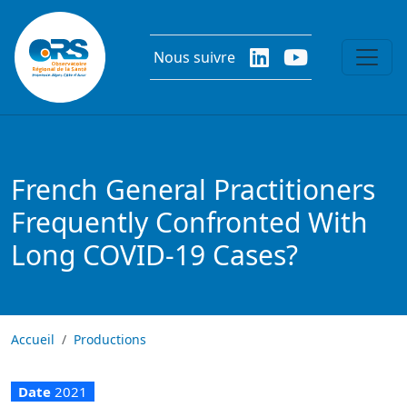
Aller au contenu principal
Nous suivre
French General Practitioners
Frequently Confronted With
Long COVID-19 Cases?
Accueil
Productions
Date
2021