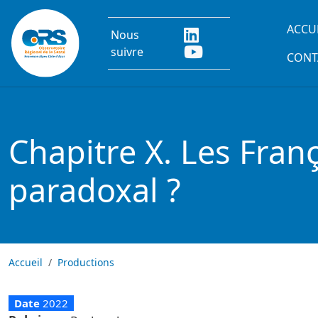
Aller au contenu principal
Main
ACCU
Nous
suivre
CONT
Chapitre X. Les Fran
paradoxal ?
Accueil
Productions
Date
2022