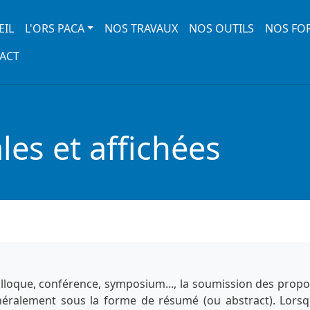
 navigation
EIL
L'ORS PACA
NOS TRAVAUX
NOS OUTILS
NOS FO
ACT
es et affichées
lloque, conférence, symposium..., la soumission des propo
énéralement sous la forme de résumé (ou abstract). Lorsq