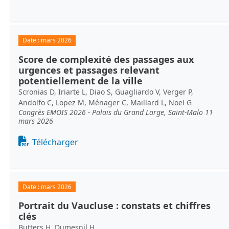
Date :
mars 2026
Score de complexité des passages aux
urgences et passages relevant
potentiellement de la ville
Scronias D, Iriarte L, Diao S, Guagliardo V, Verger P,
Andolfo C, Lopez M, Ménager C, Maillard L, Noel G
Congrès EMOIS 2026 - Palais du Grand Large, Saint-Malo 11
mars 2026
Document
Télécharger
Date :
mars 2026
Portrait du Vaucluse : constats et chiffres
clés
Butters H, Dumesnil H