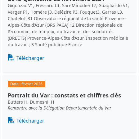
Gigonzac V1, Fressard L1, Sari-Minodier I2, Guagliardo V1,
Verger P1, Homère J3, Delézire P3, Fouquet3, Garras L3,
Chatelot J31 Observatoire régional de la santé Provence-
Alpes-Côte d’Azur (ORS PACA) ; 2 Direction régionale de
l’économie, de l’emploi, du travail et des solidarités
(DREETS) Provence-Alpes-Côte d’Azur, Inspection médicale
du travail ; 3 Santé publique France
Document
Télécharger
Date :
février 2026
Portrait du Var : constats et chiffres clés
Butters H, Dumesnil H
Rencontre avec la Délégation Départementale du Var
Document
Télécharger