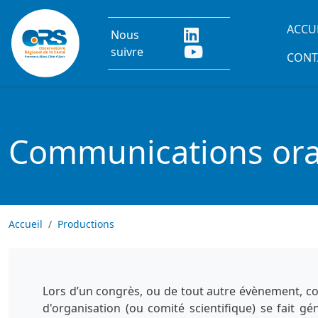
Aller au contenu principal
Main
ACCU
Nous
suivre
CONT
Communications oral
Accueil
Productions
Lors d’un congrès, ou de tout autre évènement, co
d'organisation (ou comité scientifique) se fait g