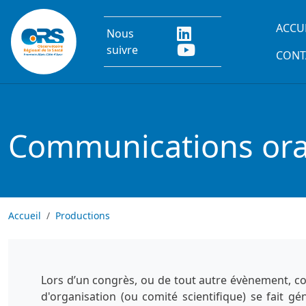
Aller au contenu principal
Main
ACCU
Nous
suivre
CONT
Communications oral
Accueil
Productions
Lors d’un congrès, ou de tout autre évènement, co
d'organisation (ou comité scientifique) se fait g