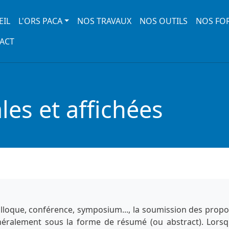
 navigation
EIL
L'ORS PACA
NOS TRAVAUX
NOS OUTILS
NOS FO
ACT
es et affichées
lloque, conférence, symposium..., la soumission des propo
énéralement sous la forme de résumé (ou abstract). Lorsq