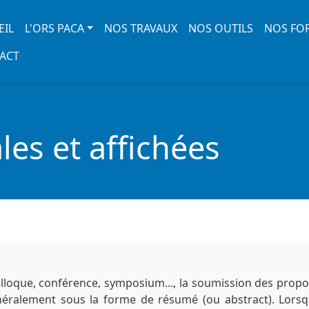
 navigation
EIL
L'ORS PACA
NOS TRAVAUX
NOS OUTILS
NOS FO
ACT
es et affichées
lloque, conférence, symposium..., la soumission des propo
énéralement sous la forme de résumé (ou abstract). Lorsq