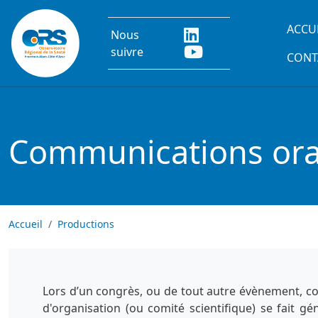
Aller au contenu principal
Main
ACCU
Nous
suivre
CONT
Communications oral
Accueil
Productions
Lors d’un congrès, ou de tout autre évènement, co
d'organisation (ou comité scientifique) se fait g