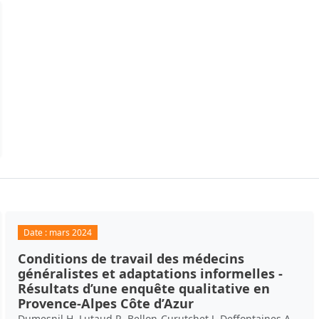
Date :
mars 2024
Conditions de travail des médecins
généralistes et adaptations informelles -
Résultats d’une enquête qualitative en
Provence-Alpes Côte d’Azur
Dumesnil H, Lutaud R, Bellon-Curutchet J, Deffontaines A,