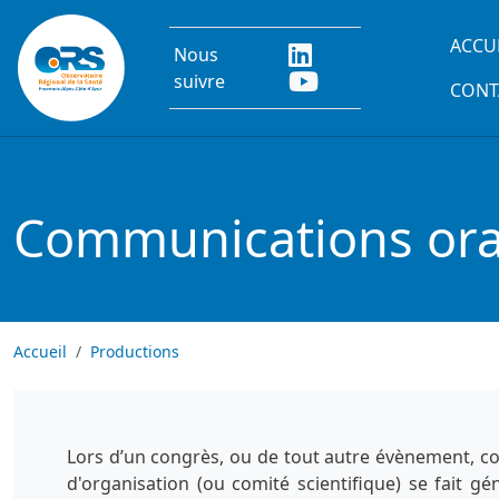
Aller au contenu principal
Main
ACCU
Nous
suivre
CONT
Communications oral
Accueil
Productions
Lors d’un congrès, ou de tout autre évènement, co
d'organisation (ou comité scientifique) se fait g