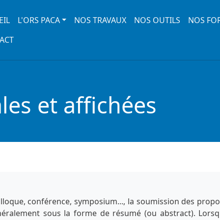
 navigation
EIL
L'ORS PACA
NOS TRAVAUX
NOS OUTILS
NOS FO
ACT
es et affichées
lloque, conférence, symposium..., la soumission des propo
énéralement sous la forme de résumé (ou abstract). Lorsq