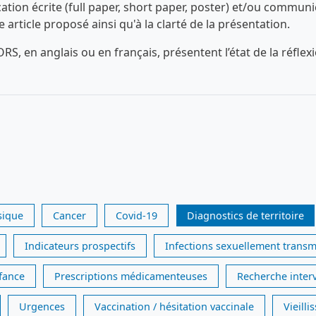
n écrite (full paper, short paper, poster) et/ou communica
ue article proposé ainsi qu'à la clarté de la présentation.
RS, en anglais ou en français, présentent l’état de la réfl
sique
Cancer
Covid-19
Diagnostics de territoire
Indicateurs prospectifs
Infections sexuellement transm
nfance
Prescriptions médicamenteuses
Recherche inter
Urgences
Vaccination / hésitation vaccinale
Vieill