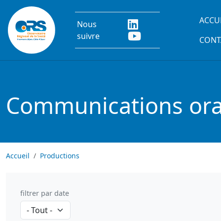
Aller au contenu principal
Main
ACCU
Nous
suivre
CONT
Communications oral
Accueil
Productions
filtrer par date