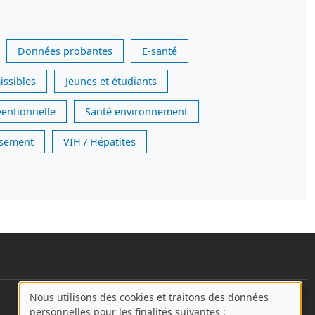
Données probantes
E-santé
issibles
Jeunes et étudiants
ventionnelle
Santé environnement
issement
VIH / Hépatites
Nous utilisons des cookies et traitons des données
User account menu
A
personnelles pour les finalités suivantes :
Se connecter