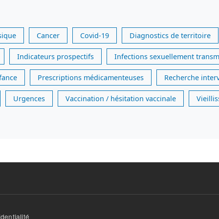
sique
Cancer
Covid-19
Diagnostics de territoire
Indicateurs prospectifs
Infections sexuellement transm
nfance
Prescriptions médicamenteuses
Recherche inter
Urgences
Vaccination / hésitation vaccinale
Vieill
dentialité