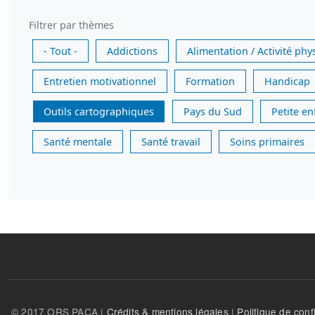
Filtrer par thèmes
- Tout -
Addictions
Alimentation / Activité phy
Entretien motivationnel
Formation
Handicap
Outils cartographiques
Pays du Sud
Petite e
Santé mentale
Santé travail
Soins primaires
© 2017 ORS PACA |
Crédits & mentions légales
|
Politique de confi