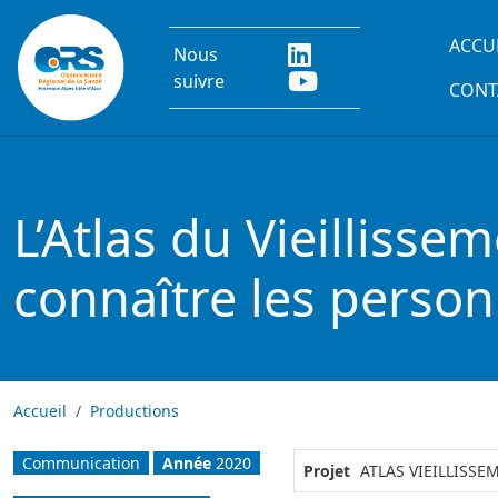
Aller au contenu principal
Main
ACCU
Nous
suivre
CONT
L’Atlas du Vieilliss
connaître les personn
Accueil
Productions
Communication
Année
2020
Projet
ATLAS VIEILLISSE