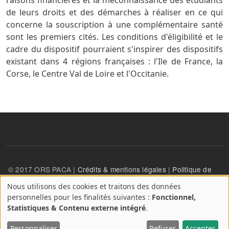
de leurs droits et des démarches à réaliser en ce qui
concerne la souscription à une complémentaire santé
sont les premiers cités. Les conditions d'éligibilité et le
cadre du dispositif pourraient s'inspirer des dispositifs
existant dans 4 régions françaises : l'Ile de France, la
Corse, le Centre Val de Loire et l'Occitanie.
© 2017 ORS PACA |
Crédits & mentions légales
|
Politique de
confidentialité
Nous utilisons des cookies et traitons des données
A
personnelles pour les finalités suivantes :
Fonctionnel,
propos
User account menu
Statistiques & Contenu externe intégré
.
Se connecter
des
cookies
Personnaliser
Refuser
Accepter