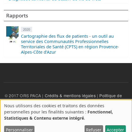
Rapports
2020
Cartographie des flux de patients - un outil au
service des Communautés Professionnelles
Territoriales de Santé (CPTS) en région Provence-
Alpes-Côte d’Azur
© 2017 ORS PACA |
Crédits & mentions légales
|
Politique de
confidentialité
Nous utilisons des cookies et traitons des données
A
personnelles pour les finalités suivantes :
Fonctionnel,
propos
User account menu
Statistiques & Contenu externe intégré
.
Se connecter
des
cookies
Personnaliser
Refuser
Accepter