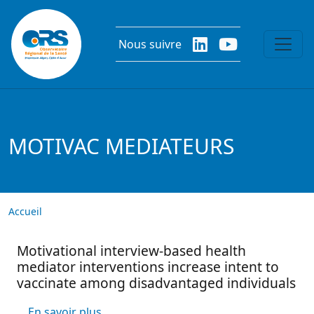
Aller au contenu principal
Nous suivre
MOTIVAC MEDIATEURS
Accueil
Motivational interview-based health
mediator interventions increase intent to
vaccinate among disadvantaged individuals
sur Motivational interview-based health
En savoir plus