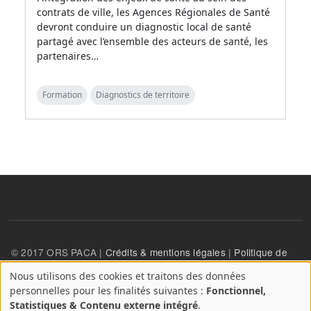
contrats de ville, les Agences Régionales de Santé
devront conduire un diagnostic local de santé
partagé avec l’ensemble des acteurs de santé, les
partenaires…
Formation
Diagnostics de territoire
© 2017 ORS PACA |
Crédits & mentions légales
|
Politique de
confidentialité
Nous utilisons des cookies et traitons des données
A
personnelles pour les finalités suivantes :
Fonctionnel,
propos
User account menu
Statistiques & Contenu externe intégré
.