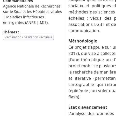
Commanditaires
sociaux et politiques 
Agence Nationale de Recherches
sur le Sida et les Hépatites virales
méthodes des sciences s
| Maladies infectieuses
échelles : vécus des p
émergentes (ANRS | MIE).
associations LGBT et de 
communication.
Thèmes :
Vaccination / hésitation vaccinale
Méthodologie
Ce projet s’appuie sur 
2017), qui vise à collec
d’une thématique ou d’
projet mobilise plusieur
la recherche de manière i
et itérative (permett
cartographie qui retra
l’épidémie ; un volet qua
flash).
État d'avancement
L’analyse des données 