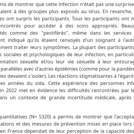
s de montrer que cette infection n'était pas une surprise 
naient à des groupes plus exposés au virus. En revanche, l
 ont surpris les participants. Tous les participants ont 
rencontrés pour accéder à des soins appropriés. Bea
raités comme des "pestiférés", même dans les services
ont indiqué qu'ils étaient renvoyés d'un soignant à l'au
ent traiter leurs symptômes. La plupart des participants 
sociales et psychologiques de leur infection, en particuli
entation sexuelle et/ou leur vie sexuelle à leur entourag
es parallèles avec d'autres épidémies (comme pour la pandé
ées devaient s'isoler). Les réactions stigmatisantes à l'égar
res années du sida. Cette expérience des personnes inf
 2022 met en évidence les difficultés rencontrées par l
ns un contexte de grande incertitude médicale, après
uantitatives (N= 5320) a permis de montrer que l'acceptabi
mations et des mesures de prévention mises en place lors 
n France dépendait de leur perception de la capacité des