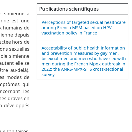
Publications scientifiques
e simienne a
ienne est une
Perceptions of targeted sexual healthcare
among French MSM based on HPV
ux humains de
vaccination policy in France
rienne depuis
tectée hors de
Acceptability of public health information
ions sexuelles
and prevention measures by gay men,
iole simienne
bisexual men and men who have sex with
utant elle se
men during the French Mpox outbreak in
2022: the ANRS-MPX-SHS cross-sectional
tre au-delà).
survey
 les modes de
symptômes qui
ncernant les
rmes graves en
on développés
ux sanitaires,