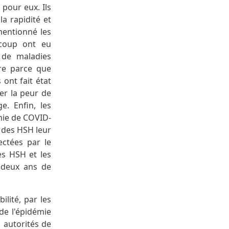
pour eux. Ils
a rapidité et
mentionné les
ucoup ont eu
 de maladies
tre parce que
ont fait état
er la peur de
e. Enfin, les
mie de COVID-
d des HSH leur
ectées par le
es HSH et les
 deux ans de
lité, par les
de l'épidémie
 autorités de