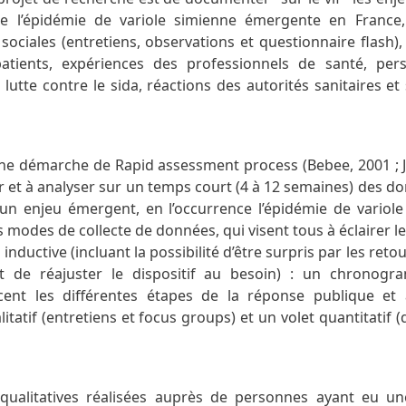
de l’épidémie de variole simienne émergente en France,
ociales (entretiens, observations et questionnaire flash), 
atients, expériences des professionnels de santé, per
lutte contre le sida, réactions des autorités sanitaires et
une démarche de Rapid assessment process (Bebee, 2001 ; J
ter et à analyser sur un temps court (4 à 12 semaines) des 
un enjeu émergent, en l’occurrence l’épidémie de variole
s modes de collecte de données, qui visent tous à éclairer le
nductive (incluant la possibilité d’être surpris par les retou
ant de réajuster le dispositif au besoin) : un chronog
cent les différentes étapes de la réponse publique et 
litatif (entretiens et focus groups) et un volet quantitatif 
qualitatives réalisées auprès de personnes ayant eu un