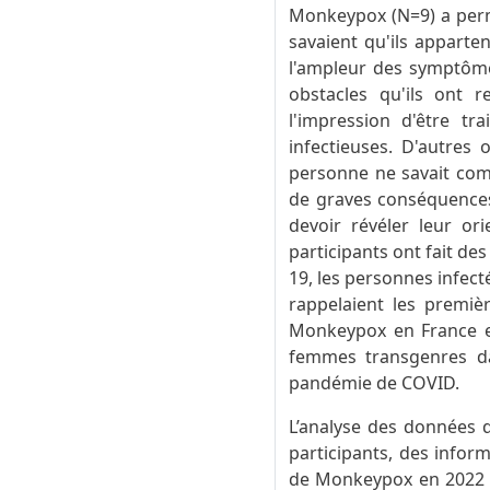
Monkeypox (N=9) a permi
savaient qu'ils apparte
l'ampleur des symptômes
obstacles qu'ils ont 
l'impression d'être t
infectieuses. D'autres 
personne ne savait comm
de graves conséquences 
devoir révéler leur ori
participants ont fait d
19, les personnes infect
rappelaient les premiè
Monkeypox en France en
femmes transgenres da
pandémie de COVID.
L’analyse des données q
participants, des infor
de Monkeypox en 2022 e