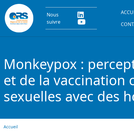
Aller au contenu principal
Main
ACCU
Nous
suivre
CONT
Monkeypox : percept
et de la vaccination
sexuelles avec des
Accueil