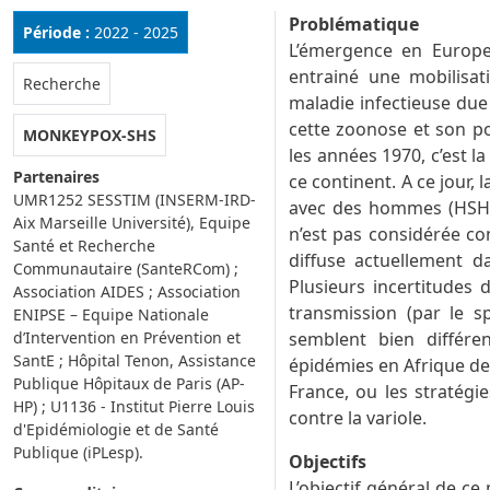
Problématique
Période :
2022 - 2025
L’émergence en Europe
entrainé une mobilisat
Rubrique :
Recherche
maladie infectieuse due
cette zoonose et son p
MONKEYPOX-SHS
les années 1970, c’est l
Partenaires
ce continent. A ce jour,
UMR1252 SESSTIM (INSERM-IRD-
avec des hommes (HSH) a
Aix Marseille Université), Equipe
n’est pas considérée co
Santé et Recherche
diffuse actuellement d
Communautaire (SanteRCom) ;
Plusieurs incertitudes
Association AIDES ; Association
transmission (par le s
ENIPSE – Equipe Nationale
d’Intervention en Prévention et
semblent bien différe
SantE ; Hôpital Tenon, Assistance
épidémies en Afrique de 
Publique Hôpitaux de Paris (AP-
France, ou les stratégi
HP) ; U1136 - Institut Pierre Louis
contre la variole.
d'Epidémiologie et de Santé
Publique (iPLesp).
Objectifs
L’objectif général de ce