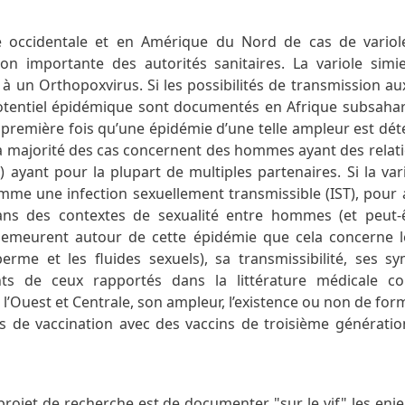
 occidentale et en Amérique du Nord de cas de variol
ion importante des autorités sanitaires. La variole sim
 à un Orthopoxvirus. Si les possibilités de transmission a
otentiel épidémique sont documentés en Afrique subsaha
a première fois qu’une épidémie d’une telle ampleur est dé
 la majorité des cas concernent des hommes ayant des relat
yant pour la plupart de multiples partenaires. Si la var
mme une infection sexuellement transmissible (IST), pour a
ans des contextes de sexualité entre hommes (et peut-ê
 demeurent autour de cette épidémie que cela concerne
perme et les fluides sexuels), sa transmissibilité, ses 
nts de ceux rapportés dans la littérature médicale co
l’Ouest et Centrale, son ampleur, l’existence ou non de fo
es de vaccination avec des vaccins de troisième générati
 projet de recherche est de documenter "sur le vif" les enje