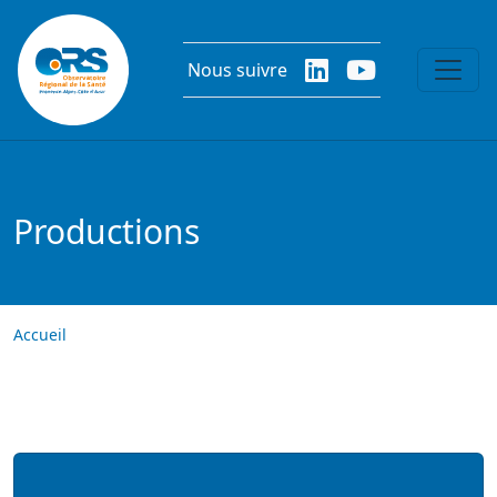
Aller au contenu principal
Nous suivre
Productions
Accueil