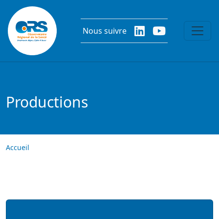
Aller au contenu principal
Nous suivre
Productions
Accueil