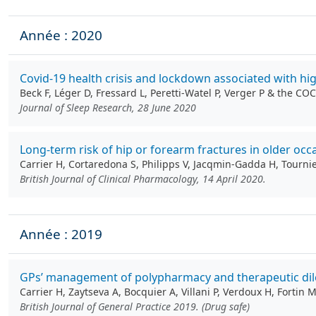
Année : 2020
Covid‐19 health crisis and lockdown associated with hig
Beck F, Léger D, Fressard L, Peretti-Watel P, Verger P & the 
Journal of Sleep Research, 28 June 2020
Long‐term risk of hip or forearm fractures in older oc
Carrier H, Cortaredona S, Philipps V, Jacqmin‐Gadda H, Tourni
British Journal of Clinical Pharmacology, 14 April 2020.
Année : 2019
GPs’ management of polypharmacy and therapeutic dilem
Carrier H, Zaytseva A, Bocquier A, Villani P, Verdoux H, Fortin M
British Journal of General Practice 2019. (Drug safe)