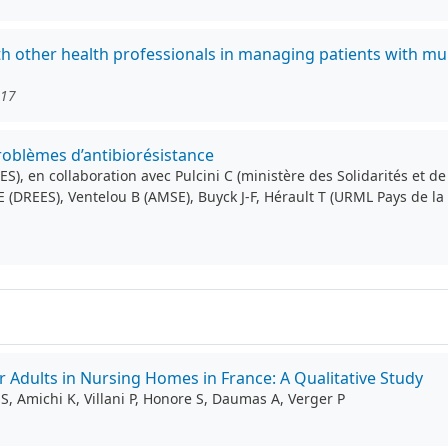
th other health professionals in managing patients with mu
117
roblèmes d’antibiorésistance
ES), en collaboration avec Pulcini C (ministère des Solidarités et 
 E (DREES), Ventelou B (AMSE), Buyck J-F, Hérault T (URML Pays de 
r Adults in Nursing Homes in France: A Qualitative Study
, Amichi K, Villani P, Honore S, Daumas A, Verger P