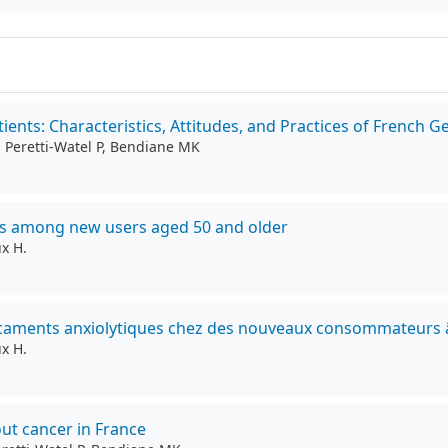
ients: Characteristics, Attitudes, and Practices of French G
., Peretti-Watel P, Bendiane MK
ears among new users aged 50 and older
x H.
ments anxiolytiques chez des nouveaux consommateurs âg
x H.
out cancer in France