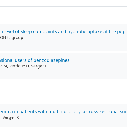
h level of sleep complaints and hypnotic uptake at the popu
COCONEL group
casional users of benzodiazepines
er M, Verdoux H, Verger P
ma in patients with multimorbidity: a cross-sectional sur
, Verger P.