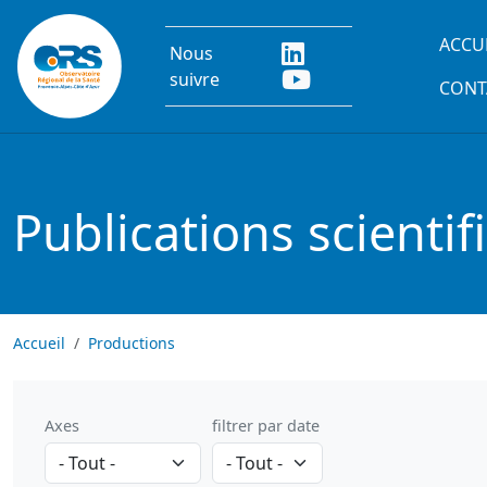
Aller au contenu principal
Main
ACCU
Nous
suivre
CONT
Publications scientif
Accueil
Productions
Axes
filtrer par date