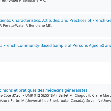
eretti-Watel P, Bendiane MK.
ients: Characteristics, Attitudes, and Practices of French G
P, Peretti-Watel P, Bendiane MK.
 in a French Community-Based Sample of Persons Aged 50 an
pinions et pratiques des médecins généralistes
es-Côte d’Azur - UMR 912 SESSTIM), Barlet M, Chaput H, Claire Mar
’Azur), Fortin M (Université de Sherbrooke, Canada), Sirven N (Univ