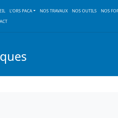
 navigation
EIL
L'ORS PACA
NOS TRAVAUX
NOS OUTILS
NOS FO
ACT
iques