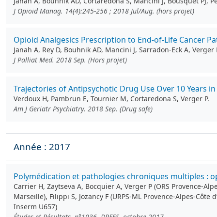
Janah A, Bouhnik AD, Cortaredona S, Mancini J, Bousquet PJ, P
J Opioid Manag. 14(4):245-256 ; 2018 Jul/Aug. (hors projet)
Opioid Analgesics Prescription to End-of-Life Cancer Pat
Janah A, Rey D, Bouhnik AD, Mancini J, Sarradon-Eck A, Verger 
J Palliat Med. 2018 Sep. (Hors projet)
Trajectories of Antipsychotic Drug Use Over 10 Years
Verdoux H, Pambrun E, Tournier M, Cortaredona S, Verger P.
Am J Geriatr Psychiatry. 2018 Sep. (Drug safe)
Année : 2017
Polymédication et pathologies chroniques multiples : o
Carrier H, Zaytseva A, Bocquier A, Verger P (ORS Provence-Alp
Marseille), Filippi S, Jozancy F (URPS-ML Provence-Alpes-Côte d
Inserm U657)
Études et Résultats, n°1036, DREES, octobre 2017