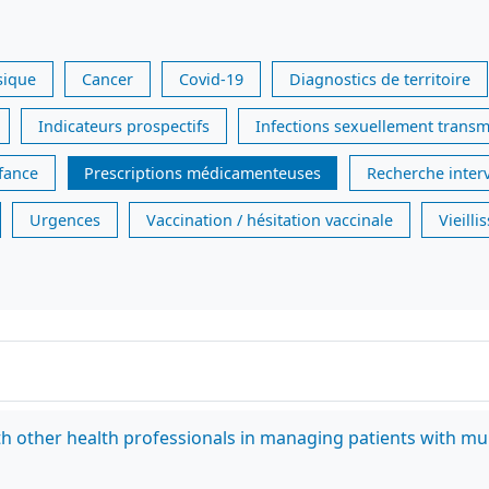
sique
Cancer
Covid-19
Diagnostics de territoire
Indicateurs prospectifs
Infections sexuellement transm
nfance
Prescriptions médicamenteuses
Recherche inter
Urgences
Vaccination / hésitation vaccinale
Vieill
th other health professionals in managing patients with mu