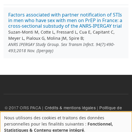
Factors associated with partner notification of STIs
in men who have sex with men on PrEP in France: a
cross-sectional substudy of the ANRS-IPERGAY trial
Suzan-Monti M, Cotte L, Fressard L, Cua E, Capitant C,
Meyer L, Pialoux G, Molina JM, Spire B;
ANRS IPERGAY Study Group. Sex Transm Infect. 94(7):490-
493;2018 Nov. (Ipergay)
© 2017 ORS PACA |
Crédits & mentions légales
|
Politique de
confidentialité
Nous utilisons des cookies et traitons des données
A
personnelles pour les finalités suivantes :
Fonctionnel,
propos
User account menu
Statistiques & Contenu externe intégré
.