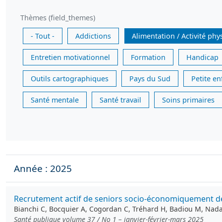
Thèmes (field_themes)
- Tout -
Addictions
Alimentation / Activité phy
Entretien motivationnel
Formation
Handicap
Outils cartographiques
Pays du Sud
Petite e
Santé mentale
Santé travail
Soins primaires
Année : 2025
Recrutement actif de seniors socio-économiquement déf
Bianchi C, Bocquier A, Cogordan C, Tréhard H, Badiou M, Nadal 
Santé publique volume 37 / No 1 – janvier-février-mars 2025