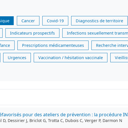
sique
Cancer
Covid-19
Diagnostics de territoire
Indicateurs prospectifs
Infections sexuellement transm
nfance
Prescriptions médicamenteuses
Recherche inter
Urgences
Vaccination / hésitation vaccinale
Vieill
avorisés pour des ateliers de prévention : la procédure I
D, Dessirier J, Briclot G, Trotta C, Dubois C, Verger P, Darmon N