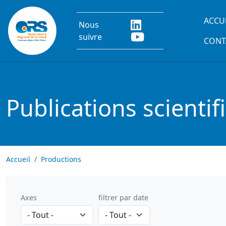
Aller au contenu principal
Main
ACCU
Nous
suivre
CONT
Publications scientif
Accueil
Productions
Axes
filtrer par date