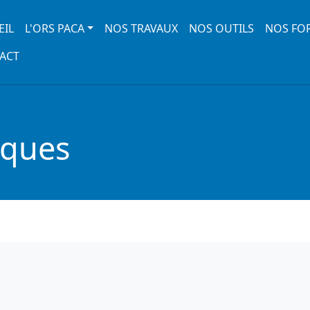
 navigation
EIL
L'ORS PACA
NOS TRAVAUX
NOS OUTILS
NOS FO
ACT
iques