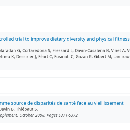
rolled trial to improve dietary diversity and physical fitn
Maradan G, Cortaredona S, Fressard L, Davin‑Casalena B, Vinet A, 
rieu K, Dessirier J, Féart C, Fusinati C, Gazan R, Gibert M, Lamiraud
comme source de disparités de santé face au vieillissement
Davin B, Thiébaut S.
Supplement, October 2008, Pages S371-S372