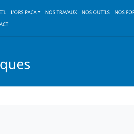
 navigation
EIL
L'ORS PACA
NOS TRAVAUX
NOS OUTILS
NOS FO
ACT
iques