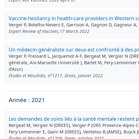
Vaccine hesitancy in health-care providers in Western c
Verger P, Botelho-Nevers E, Garrison A, Gagnon D, Gagneur A
Expert Review of Vaccines,17 March 2022
Un médecin généraliste sur deux est confronté à des p
Verger P, Fressard L, Jacquemot A-F, Bergeat M, Vergier N (DRE
générale, Aix-Marseille Université ), Barlet M, Fery-Lemonnier
d’Azur)
Études et Résultats, n°1217, Drees, janvier 2022
Année : 2021
Les demandes de soins liés à la santé mentale restent 
Bergeat M, Vergier N (DREES), Verger P (ORS Provence-Alpes-Cô
Fery-Lemonnier E, Gaini M (DREES), Ventelou B (AMSE), Buyck J
Études et Résultats, n°1209, Drees, octobre 2021