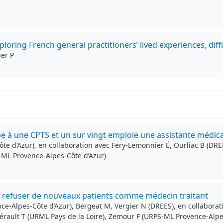
ploring French general practitioners’ lived experiences, diff
ger P
pe à une CPTS et un sur vingt emploie une assistante médic
te d’Azur), en collaboration avec Fery-Lemonnier É, Ourliac B (DRE
S-ML Provence-Alpes-Côte d’Azur)
 à refuser de nouveaux patients comme médecin traitant
ce-Alpes-Côte d’Azur), Bergeat M, Vergier N (DREES), en collaborat
Hérault T (URML Pays de la Loire), Zemour F (URPS-ML Provence-Alpe