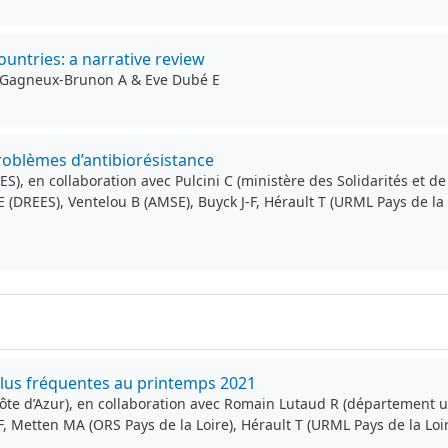
ountries: a narrative review
, Gagneux-Brunon A & Eve Dubé E
roblèmes d’antibiorésistance
ES), en collaboration avec Pulcini C (ministère des Solidarités et 
 E (DREES), Ventelou B (AMSE), Buyck J-F, Hérault T (URML Pays de 
plus fréquentes au printemps 2021
te d’Azur), en collaboration avec Romain Lutaud R (département un
F, Metten MA (ORS Pays de la Loire), Hérault T (URML Pays de la Lo