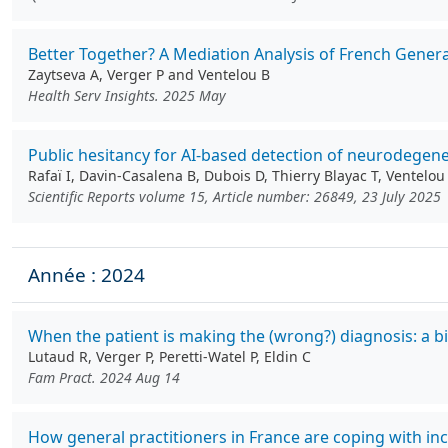
Better Together? A Mediation Analysis of French Genera
Zaytseva A, Verger P and Ventelou B
Health Serv Insights. 2025 May
Public hesitancy for AI-based detection of neurodegene
Rafaï I, Davin-Casalena B, Dubois D, Thierry Blayac T, Ventelou
Scientific Reports volume 15, Article number: 26849, 23 July 2025
Année : 2024
When the patient is making the (wrong?) diagnosis: a 
Lutaud R, Verger P, Peretti-Watel P, Eldin C
Fam Pract. 2024 Aug 14
How general practitioners in France are coping with in