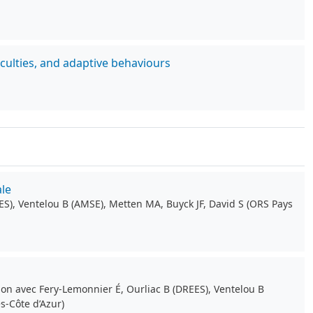
iculties, and adaptive behaviours
ale
ES), Ventelou B (AMSE), Metten MA, Buyck JF, David S (ORS Pays
ion avec Fery-Lemonnier É, Ourliac B (DREES), Ventelou B
s-Côte d’Azur)