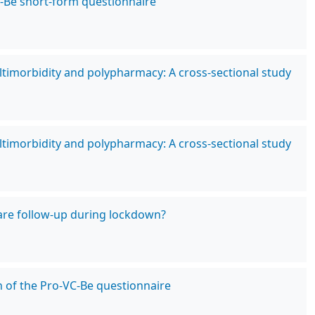
C-Be short-form questionnaire
ltimorbidity and polypharmacy: A cross-sectional study
ltimorbidity and polypharmacy: A cross-sectional study
care follow-up during lockdown?
n of the Pro-VC-Be questionnaire