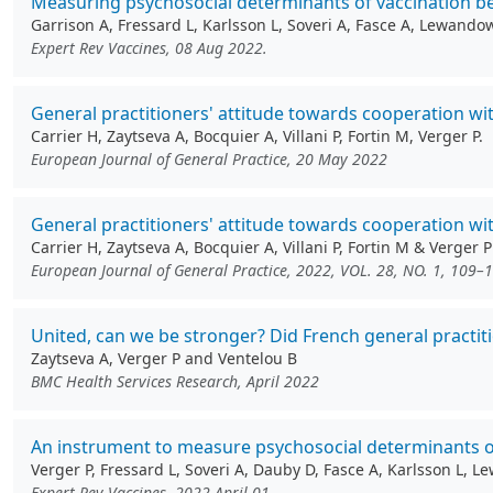
Measuring psychosocial determinants of vaccination beh
Garrison A, Fressard L, Karlsson L, Soveri A, Fasce A, Lewando
Expert Rev Vaccines, 08 Aug 2022.
General practitioners' attitude towards cooperation wi
Carrier H, Zaytseva A, Bocquier A, Villani P, Fortin M, Verger P.
European Journal of General Practice, 20 May 2022
General practitioners' attitude towards cooperation wi
Carrier H, Zaytseva A, Bocquier A, Villani P, Fortin M & Verger P
European Journal of General Practice, 2022, VOL. 28, NO. 1, 109–
United, can we be stronger? Did French general practit
Zaytseva A, Verger P and Ventelou B
BMC Health Services Research, April 2022
An instrument to measure psychosocial determinants of 
Verger P, Fressard L, Soveri A, Dauby D, Fasce A, Karlsson L,
Expert Rev Vaccines. 2022 April 01