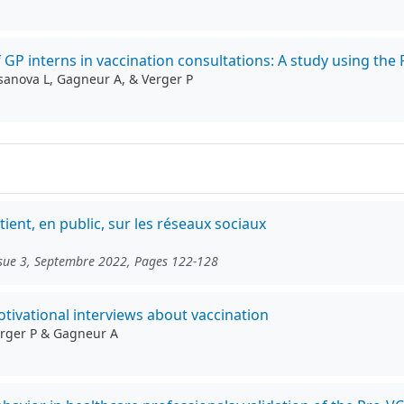
of GP interns in vaccination consultations: A study using t
Casanova L, Gagneur A, & Verger P
nt, en public, sur les réseaux sociaux
ssue 3, Septembre 2022, Pages 122-128
otivational interviews about vaccination
Verger P & Gagneur A