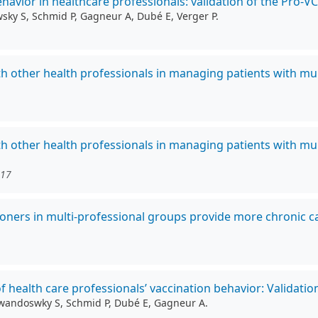
avior in healthcare professionals: validation of the Pro-V
wsky S, Schmid P, Gagneur A, Dubé E, Verger P.
th other health professionals in managing patients with mu
th other health professionals in managing patients with mu
117
ioners in multi-professional groups provide more chronic 
health care professionals’ vaccination behavior: Validatio
 Lewandoswky S, Schmid P, Dubé E, Gagneur A.