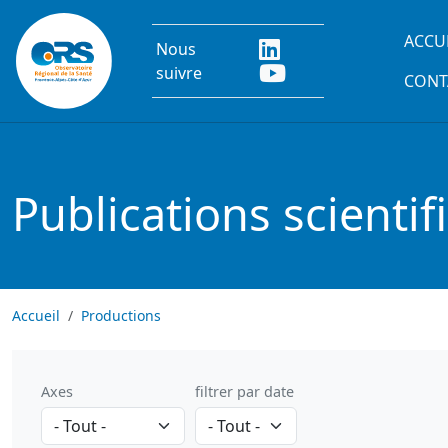
Aller au contenu principal
Main
ACCU
Nous
suivre
CONT
Publications scientif
Accueil
Productions
Axes
filtrer par date