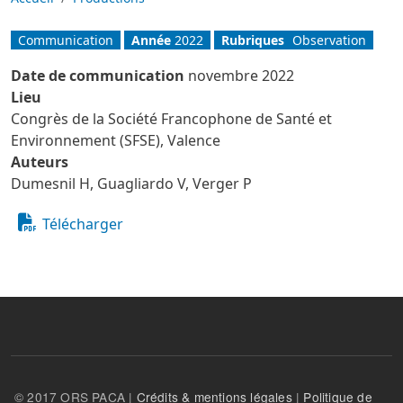
Communication
Année
2022
Rubriques
Observation
Date de communication
novembre 2022
Lieu
Congrès de la Société Francophone de Santé et
Environnement (SFSE), Valence
Auteurs
Dumesnil H, Guagliardo V, Verger P
Télécharger
© 2017 ORS PACA |
Crédits & mentions légales
|
Politique de