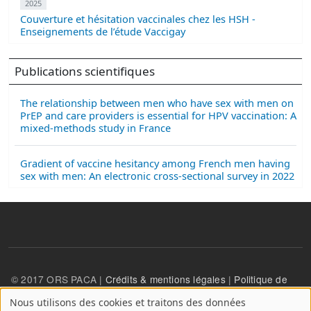
2025
Couverture et hésitation vaccinales chez les HSH -
Enseignements de l’étude Vaccigay
Publications scientifiques
The relationship between men who have sex with men on
PrEP and care providers is essential for HPV vaccination: A
mixed-methods study in France
Gradient of vaccine hesitancy among French men having
sex with men: An electronic cross-sectional survey in 2022
© 2017 ORS PACA |
Crédits & mentions légales
|
Politique de
confidentialité
Nous utilisons des cookies et traitons des données