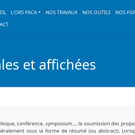
 navigation
EIL
L'ORS PACA
NOS TRAVAUX
NOS OUTILS
NOS FO
ACT
es et affichées
lloque, conférence, symposium..., la soumission des propo
énéralement sous la forme de résumé (ou abstract). Lorsq