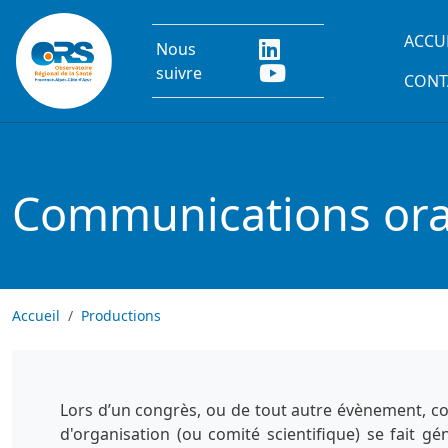
Aller au contenu principal
Main
ACCU
Nous
suivre
CONT
Communications oral
Accueil
Productions
Lors d’un congrès, ou de tout autre évènement, co
d'organisation (ou comité scientifique) se fait g