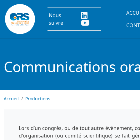
Aller au contenu principal
Main
ACCU
Nous
suivre
CONT
Communications oral
Accueil
Productions
Lors d’un congrès, ou de tout autre évènement, co
d'organisation (ou comité scientifique) se fait g