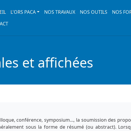
 navigation
EIL
L'ORS PACA
NOS TRAVAUX
NOS OUTILS
NOS FO
ACT
es et affichées
lloque, conférence, symposium..., la soumission des propo
énéralement sous la forme de résumé (ou abstract). Lorsq