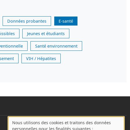
Données probantes
E-santé
issibles
Jeunes et étudiants
ventionnelle
Santé environnement
issement
VIH / Hépatites
Nous utilisons des cookies et traitons des données
User account menu
A
personnelles pour les finalités suivantes :
Se connecter