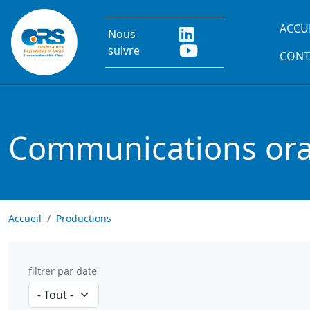
Aller au contenu principal
Main
ACCU
Nous
suivre
CONT
Communications oral
Accueil
Productions
filtrer par date