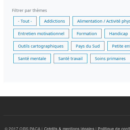
Filtrer par thèmes
- Tout -
Addictions
Alimentation / Activité phy
Entretien motivationnel
Formation
Handicap
Outils cartographiques
Pays du Sud
Petite e
Santé mentale
Santé travail
Soins primaires
© 2017 ORS PACA |
Crédits & mentions légales
|
Politique de confi