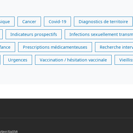
sique
Cancer
Covid-19
Diagnostics de territoire
Indicateurs prospectifs
Infections sexuellement transm
nfance
Prescriptions médicamenteuses
Recherche inter
Urgences
Vaccination / hésitation vaccinale
Vieill
dentialité