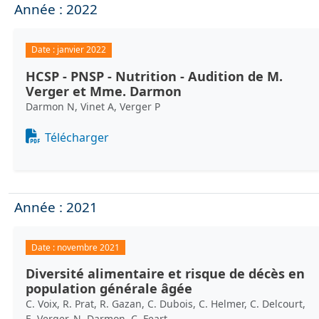
Année : 2022
Date :
janvier 2022
HCSP - PNSP - Nutrition - Audition de M.
Verger et Mme. Darmon
Darmon N, Vinet A, Verger P
Document
Télécharger
Année : 2021
Date :
novembre 2021
Diversité alimentaire et risque de décès en
population générale âgée
C. Voix, R. Prat, R. Gazan, C. Dubois, C. Helmer, C. Delcourt,
E. Verger, N. Darmon, C. Feart