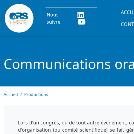
Aller au contenu principal
Main
ACCU
Nous
suivre
CONT
Communications oral
Accueil
Productions
Lors d’un congrès, ou de tout autre évènement, co
d'organisation (ou comité scientifique) se fait g