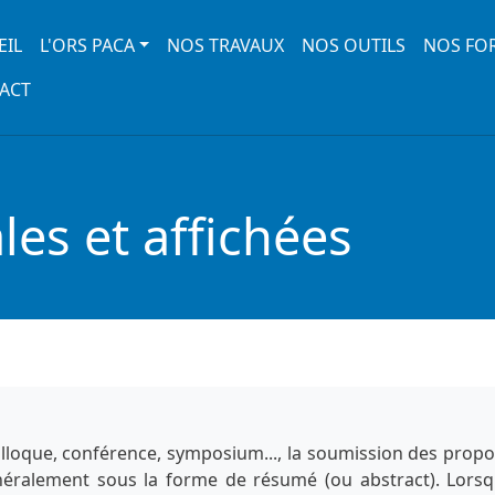
 navigation
EIL
L'ORS PACA
NOS TRAVAUX
NOS OUTILS
NOS FO
ACT
es et affichées
lloque, conférence, symposium..., la soumission des propo
énéralement sous la forme de résumé (ou abstract). Lorsq