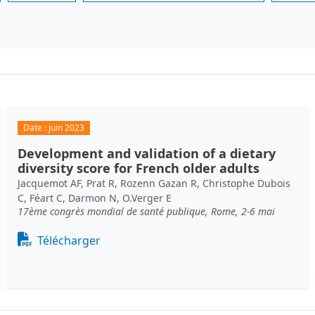
Date :
juin 2023
Development and validation of a dietary
diversity score for French older adults
Jacquemot AF, Prat R, Rozenn Gazan R, Christophe Dubois
C, Féart C, Darmon N, O.Verger E
17ème congrès mondial de santé publique, Rome, 2-6 mai
Document
Télécharger