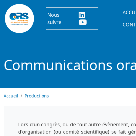
Aller au contenu principal
Main
ACCU
Nous
suivre
CONT
Communications oral
Accueil
Productions
Lors d’un congrès, ou de tout autre évènement, co
d'organisation (ou comité scientifique) se fait g