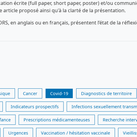
n écrite (full paper, short paper, poster) et/ou communica
ue article proposé ainsi qu'à la clarté de la présentation.
RS, en anglais ou en français, présentent l’état de la réfl
sique
Cancer
Covid-19
Diagnostics de territoire
Indicateurs prospectifs
Infections sexuellement transm
nfance
Prescriptions médicamenteuses
Recherche inter
Urgences
Vaccination / hésitation vaccinale
Vieill