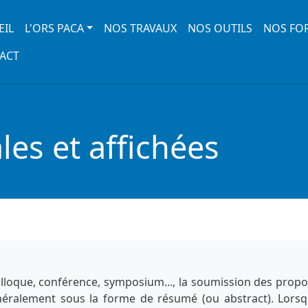
 navigation
EIL
L'ORS PACA
NOS TRAVAUX
NOS OUTILS
NOS FO
ACT
es et affichées
lloque, conférence, symposium..., la soumission des propo
énéralement sous la forme de résumé (ou abstract). Lorsq