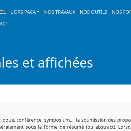
 navigation
EIL
L'ORS PACA
NOS TRAVAUX
NOS OUTILS
NOS FO
ACT
es et affichées
lloque, conférence, symposium..., la soumission des propo
énéralement sous la forme de résumé (ou abstract). Lorsq