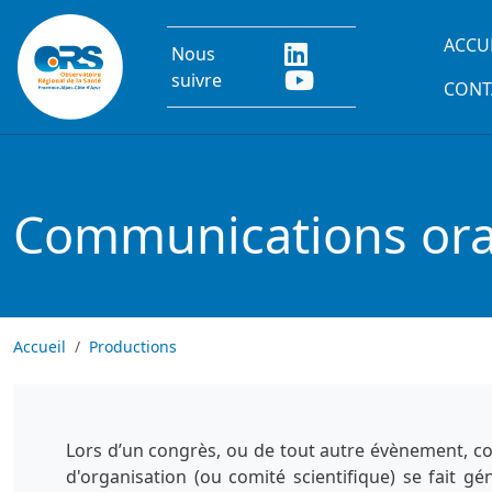
Aller au contenu principal
Main
ACCU
Nous
suivre
CONT
Communications oral
Accueil
Productions
Lors d’un congrès, ou de tout autre évènement, co
d'organisation (ou comité scientifique) se fait g