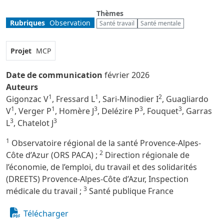
Thèmes
Rubriques
Observation
Santé travail
Santé mentale
Projet
MCP
Date de communication
février 2026
Auteurs
1
1
2
Gigonzac V
, Fressard L
, Sari-Minodier I
, Guagliardo
1
1
3
3
3
V
, Verger P
, Homère J
, Delézire P
, Fouquet
, Garras
3
3
L
, Chatelot J
1
Observatoire régional de la santé Provence-Alpes-
2
Côte d’Azur (ORS PACA) ;
Direction régionale de
l’économie, de l’emploi, du travail et des solidarités
(DREETS) Provence-Alpes-Côte d’Azur, Inspection
3
médicale du travail ;
Santé publique France
Télécharger